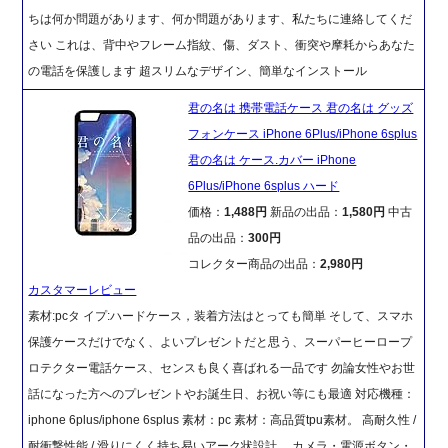
ちは何か問題があります、何か問題があります、私たちに連絡してくだ
さい これは、背中やフレーム指紋、傷、ダスト、衝突や摩耗からあなた
の電話を保護します 超スリムなデザイン、簡単なインストール
君の名は 携帯電話ケース 君の名は グッズ
フォンケース iPhone 6Plus/iPhone 6splus
君の名は ケース.カバー iPhone
6Plus/iPhone 6splus ハード
価格：
1,488円
新品の出品：
1,580円
中古
品の出品：
300円
コレクター商品の出品：
2,980円
カスタマーレビュー
素材:pcタ イプ:ハードケース，装着方法はとっても簡単 そして、スマホ
保護ケースだけでなく、よいプレゼントだと思う、スーパーヒーロープ
ロテクター電話ケース、センスも良く喜ばれる一品です 勿論女性やお世
話になった方へのプレゼントやお誕生日、お祝い等にも最適 対応機種：
iphone 6plus/iphone 6splus 素材：pc 素材：高品質tpu素材。 高耐久性 /
耐衝撃性能 / 滑りにくく持ち易いアーク状設計。 カメラ・電源ボタン・