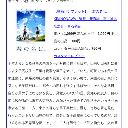
男子力いっぱいのかっこいいスマホケース。
【映画パンフレット】 君の名は。
KIMINONAWA 監督 新海誠 声 神木
隆之介、白石萌音
価格：
1,099円
新品の出品：
1,090円
中古
品の出品：
300円
コレクター商品の出品：
750円
カスタマーレビュー
千年ぶりとなる彗星の来訪を一か月後に控えた日本。山深い田舎町に暮
らす女子高校生・三葉は憂鬱な毎日を過ごしていた。町長である父の選
挙運動に、家系の神社の古き風習。小さく狭い町で、周囲の目が余計に
気になる年頃だけに、都会への憧れを強くするばかり。そんなある日、
自分が男の子になる夢を見る。見覚えのない部屋、見知らぬ友人、目の
前に広がるのは東京の街並み。念願だった都会での生活を思いっきり満
喫する三葉。一方、東京で暮らす男子高校生、瀧も、奇妙な夢を見た。
行ったこともない山奥の町で、自分が女子高校生になっているのだ。繰
り返される不思議な夢。そして、二人は気付く。「私／俺たち、入れ替