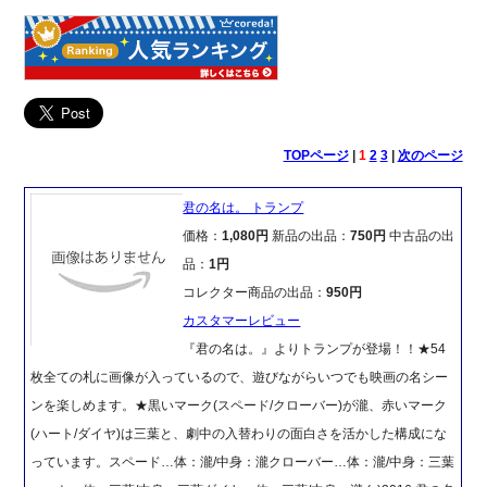
TOPページ
|
1
2
3
|
次のページ
君の名は。 トランプ
価格：
1,080円
新品の出品：
750円
中古品の出
品：
1円
コレクター商品の出品：
950円
カスタマーレビュー
『君の名は。』よりトランプが登場！！★54
枚全ての札に画像が入っているので、遊びながらいつでも映画の名シー
ンを楽しめます。★黒いマーク(スペード/クローバー)が瀧、赤いマーク
(ハート/ダイヤ)は三葉と、劇中の入替わりの面白さを活かした構成にな
っています。スペード…体：瀧/中身：瀧クローバー…体：瀧/中身：三葉