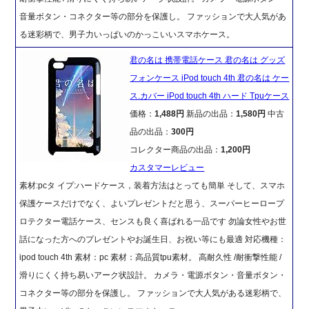
音量ボタン・コネクター等の部分を保護し。 ファッションで大人気があ
る迷彩柄で、男子力いっぱいのかっこいいスマホケース。
君の名は 携帯電話ケース 君の名は グッズ
フォンケース iPod touch 4th 君の名は ケー
ス.カバー iPod touch 4th ハード Tpuケース
価格：
1,488円
新品の出品：
1,580円
中古
品の出品：
300円
コレクター商品の出品：
1,200円
カスタマーレビュー
素材:pcタ イプ:ハードケース，装着方法はとっても簡単 そして、スマホ
保護ケースだけでなく、よいプレゼントだと思う、スーパーヒーロープ
ロテクター電話ケース、センスも良く喜ばれる一品です 勿論女性やお世
話になった方へのプレゼントやお誕生日、お祝い等にも最適 対応機種：
ipod touch 4th 素材：pc 素材：高品質tpu素材。 高耐久性 /耐衝撃性能 /
滑りにくく持ち易いアーク状設計。 カメラ・電源ボタン・音量ボタン・
コネクター等の部分を保護し。 ファッションで大人気がある迷彩柄で、