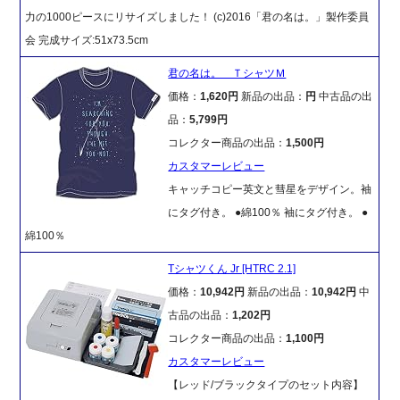
力の1000ピースにリサイズしました！ (c)2016「君の名は。」製作委員
会 完成サイズ:51x73.5cm
君の名は。 ＴシャツＭ
価格：
1,620円
新品の出品：
円
中古品の出
品：
5,799円
コレクター商品の出品：
1,500円
カスタマーレビュー
キャッチコピー英文と彗星をデザイン。袖
にタグ付き。 ●綿100％ 袖にタグ付き。 ●
綿100％
Tシャツくん Jr [HTRC 2.1]
価格：
10,942円
新品の出品：
10,942円
中
古品の出品：
1,202円
コレクター商品の出品：
1,100円
カスタマーレビュー
【レッド/ブラックタイプのセット内容】