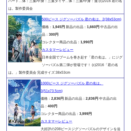
ハート…体：三葉/中身：三葉ダイヤ…体：三葉/中身：瀧 (c)2016 君の名
は。製作委員会
500ピース ジグソーパズル 君の名は。2(38x53cm)
価格：
1,945円
新品の出品：
1,660円
中古品の出
品：
300円
コレクター商品の出品：
1,990円
カスタマーレビュー
日本全国でブームを巻き起す「君の名は。」にジグ
ソーパズル第二弾が登場です！ (c)2016「君の名
は。」製作委員会 完成サイズ:38x53cm
1000ピース ジグソーパズル 君の名は。
3(51x73.5cm)
価格：
2,836円
新品の出品：
2,836円
中古品の出
品：
400円
コレクター商品の出品：
3,999円
カスタマーレビュー
大好評の208ピースジグソーパズルのデザインを迫