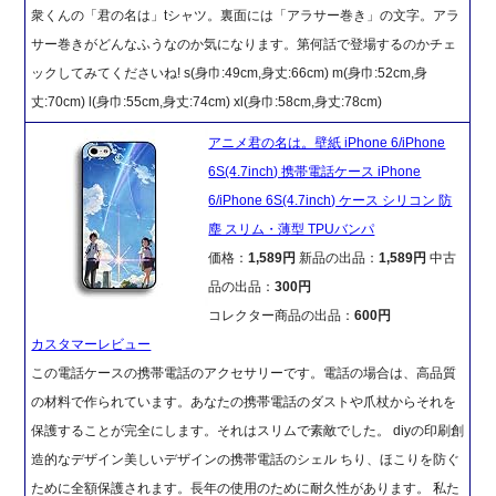
衆くんの「君の名は」tシャツ。裏面には「アラサー巻き」の文字。アラ
サー巻きがどんなふうなのか気になります。第何話で登場するのかチェ
ックしてみてくださいね! s(身巾:49cm,身丈:66cm) m(身巾:52cm,身
丈:70cm) l(身巾:55cm,身丈:74cm) xl(身巾:58cm,身丈:78cm)
アニメ君の名は。壁紙 iPhone 6/iPhone
6S(4.7inch) 携帯電話ケース iPhone
6/iPhone 6S(4.7inch) ケース シリコン 防
塵 スリム・薄型 TPUバンパ
価格：
1,589円
新品の出品：
1,589円
中古
品の出品：
300円
コレクター商品の出品：
600円
カスタマーレビュー
この電話ケースの携帯電話のアクセサリーです。電話の場合は、高品質
の材料で作られています。あなたの携帯電話のダストや爪杖からそれを
保護することが完全にします。それはスリムで素敵でした。 diyの印刷創
造的なデザイン美しいデザインの携帯電話のシェル ちり、ほこりを防ぐ
ために全額保護されます。長年の使用のために耐久性があります。 私た