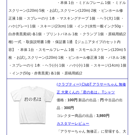
・本体 1台 ・ミドルフレーム 1個 ・ミドル
スクリーン(120m) 5枚 ・お試しスクリーン(120m) 2枚 ・ピンホール修
正液 1個 ・スプレーのり 1本 ・マスキングテープ 1個 ・ヘラ(大) 1個 ・
ハケ(グレー) 1個 ・スキージ(23cm) 1個 ・インク(水性一般インク50g・
白赤青黒黄緑) 各1個 ・プリントパネル 1枚 ・クランプ 1個 ・原稿用紙(2
種) 一式 ・取扱説明書 1冊 ・保証書 1通 【ジュニアタイプのセット内
容】 ・本体 1台 ・スモールフレーム 1個 ・スモールスクリーン(120m) 5
枚 ・お試しスクリーン(120m) 1枚 ・ピンホール修正液 1個 ・パネル 1枚
・スプレーのり 1本 ・ヘラ(小) 1個 ・ハケ(小) 1個 ・スキージ(14cm) 1個
・インク(50g・赤青黒黄) 各1個 ・原稿用紙(2
(クラブティー) ClubT アラサーちゃん 無修
正 大衆くんの「君の名は」 Tシャツ
価格：
100円
新品の出品：
円
中古品の出
品：
300円
コレクター商品の出品：
3,980円
カスタマーレビュー
「アラサーちゃん 無修正」に登場する、大