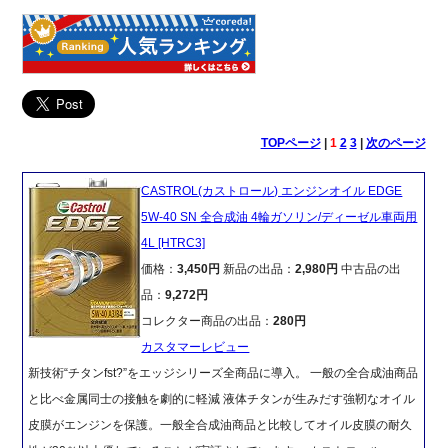
TOPページ
|
1
2
3
|
次のページ
CASTROL(カストロール) エンジンオイル EDGE
5W-40 SN 全合成油 4輪ガソリン/ディーゼル車両用
4L [HTRC3]
価格：
3,450円
新品の出品：
2,980円
中古品の出
品：
9,272円
コレクター商品の出品：
280円
カスタマーレビュー
新技術“チタンfst?”をエッジシリーズ全商品に導入。 一般の全合成油商品
と比べ金属同士の接触を劇的に軽減 液体チタンが生みだす強靭なオイル
皮膜がエンジンを保護。一般全合成油商品と比較してオイル皮膜の耐久