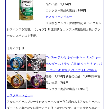
品の出品：
1,134円
コレクター商品の出品：
980円
カスタマーレビュー
圧倒的なエンジン保護性能と鋭いアクセル
レスポンスを実現。【サイズ】1l 圧倒的なエンジン保護性能と鋭いアク
セルレスポンスを実現。
【サイズ】1l
CarOver アルミ ホイール キーリング キー
ホルダー ストラップ 車 鍵 タイヤ キャリパ
ー ブレーキ 付き (Gタイプ) CO-AWK-G
価格：
1,780円
新品の出品：
1,780円
中古
品の出品：
761円
コレクター商品の出品：
1,950円
カスタマーレビュー
アルミホイールブレーキ付きキーホルダー存在感のあるアルミキーホル
ダーアルミ製なので軽量でとても使いやすいです。キーも大切な車の一