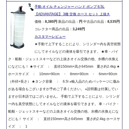
手動 オイル チェンジャー ハンド ポンプ 6.5L
【ADVANTAGE】 3種 交換 ホース セット 上抜き
価格：
8,380円
新品の出品：
円
中古品の出品：
8,535円
コレクター商品の出品：
3,249円
カスタマーレビュー
★手動で上下することにより、シリンダー内を真空状態
にしてオイルなどの液体を吸引できます。 ★車・バイ
ク・船舶・ジェットスキーなどの上抜きオイル交換の他、水槽の水換え
になどにも！ ★サイズ ： 直径150mm×高さ645mm 重さ約2.4kg ★
ホースサイズ ： 10mm×90cm ・ 8mm×90cm ・ 6mm×90cm
（外径×長さ） ★タンク容量 ： 6.5l ※輸入品のためパッケージに傷み
がある場合もございますが予めご了承ください。 ※説明書は付属してい
ますが日本語ではございません。 手動で上下することにより、シリンダ
ー内を真空状態にしてオイルなどの液体を吸引できます。 車・バイク・
船舶・ジェットスキーなどの上抜きオイル交換の他、水槽の水換えにな
どにも！ サイズ ： 直径150mm×高さ645mm 重さ約2.4kg ホースサ
イズ ： 1