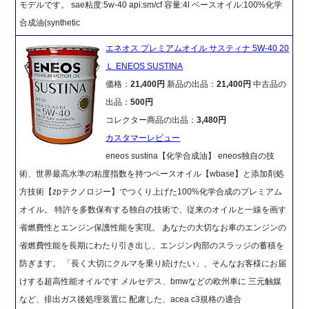
モデルです。 sae粘度:5w-40 api:sm/cf 容量:4l ベースオイル:100%化学
合成油(synthetic
エネオス プレミアムオイル サスティナ 5W-40 20
Ｌ ENEOS SUSTINA
価格：
21,400円
新品の出品：
21,400円
中古品の
出品：
500円
コレクター商品の出品：
3,480円
カスタマーレビュー
eneos sustina【化学合成油】 eneos独自の技
術、世界最高水準の粘度指数を持つベースオイル【wbase】と添加剤処
方技術【zpテクノロジー】でつくり上げた100%化学合成のプレミアム
オイル。 特許を多数保有する独自の技術で、従来のオイルと一線を画す
省燃費性とエンジン保護性能を実現。 あなたの大切なお車のエンジンの
省燃費性能を長期にわたり引き出し、エンジン内部のスラッジの蓄積を
防ぎます。 「長く大切にクルマを乗り続けたい」、そんなお客様にお届
けする超高性能オイルです メルセデス、bmwなどの欧州車に 三元触媒
など、排出ガス後処理装置に 配慮した、acea c3規格の適合