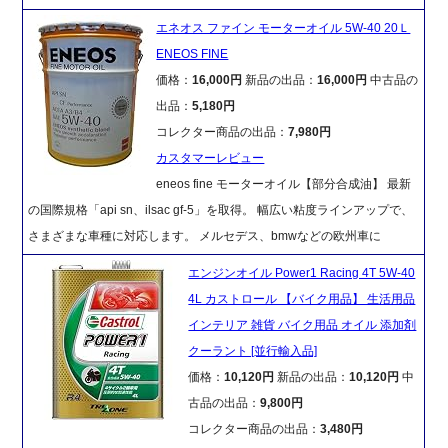
エネオス ファイン モーターオイル 5W-40 20Ｌ
ENEOS FINE
価格：
16,000円
新品の出品：
16,000円
中古品の
出品：
5,180円
コレクター商品の出品：
7,980円
カスタマーレビュー
eneos fine モーターオイル【部分合成油】 最新
の国際規格「api sn、ilsac gf-5」を取得。 幅広い粘度ラインアップで、
さまざまな車種に対応します。 メルセデス、bmwなどの欧州車に
エンジンオイル Power1 Racing 4T 5W-40
4L カストロール 【バイク用品】 生活用品
インテリア 雑貨 バイク用品 オイル 添加剤
クーラント [並行輸入品]
価格：
10,120円
新品の出品：
10,120円
中
古品の出品：
9,800円
コレクター商品の出品：
3,480円