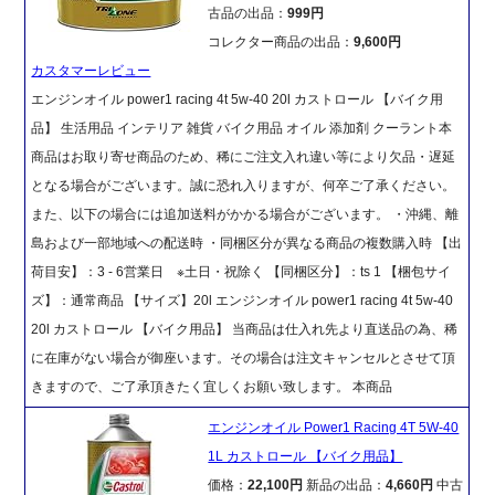
古品の出品：
999円
コレクター商品の出品：
9,600円
カスタマーレビュー
エンジンオイル power1 racing 4t 5w-40 20l カストロール 【バイク用
品】 生活用品 インテリア 雑貨 バイク用品 オイル 添加剤 クーラント本
商品はお取り寄せ商品のため、稀にご注文入れ違い等により欠品・遅延
となる場合がございます。誠に恐れ入りますが、何卒ご了承ください。
また、以下の場合には追加送料がかかる場合がございます。 ・沖縄、離
島および一部地域への配送時 ・同梱区分が異なる商品の複数購入時 【出
荷目安】：3 - 6営業日 ※土日・祝除く 【同梱区分】：ts 1 【梱包サイ
ズ】：通常商品 【サイズ】20l エンジンオイル power1 racing 4t 5w-40
20l カストロール 【バイク用品】 当商品は仕入れ先より直送品の為、稀
に在庫がない場合が御座います。その場合は注文キャンセルとさせて頂
きますので、ご了承頂きたく宜しくお願い致します。 本商品
エンジンオイル Power1 Racing 4T 5W-40
1L カストロール 【バイク用品】
価格：
22,100円
新品の出品：
4,660円
中古