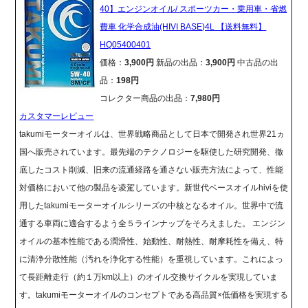
40】エンジンオイル/ スポーツカー・乗用車・省燃
費車 化学合成油(HIVI BASE)4L 【送料無料】
HQ05400401
価格：
3,900円
新品の出品：
3,900円
中古品の出
品：
198円
コレクター商品の出品：
7,980円
カスタマーレビュー
takumiモーターオイルは、世界戦略商品として日本で開発され世界21ヵ
国へ販売されています。最先端のテクノロジーを駆使した研究開発、徹
底したコスト削減、旧来の流通経路を通さない販売方法によって、性能
対価格において他の製品を凌駕しています。新世代ベースオイルhiviを使
用したtakumiモーターオイルシリーズの中核となるオイル。世界中で流
通する車両に適合するよう全５ラインナップをそろえました。 エンジン
オイルの基本性能である潤滑性、始動性、耐熱性、耐摩耗性を備え、特
に清浄分散性能（汚れを浄化する性能）を重視しています。これによっ
て長距離走行（約１万km以上）のオイル交換サイクルを実現していま
す。takumiモーターオイルのコンセプトである高品質×低価格を実現する