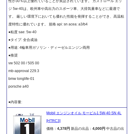
性が30％以上優れていることが実証されています。 カストロール エッ
ジ 5w-40は、欧州車や高出力のスポーツ車、大排気量車などに最適で
す。 厳しい環境下においても優れた性能を発揮することができ、高温粘
度特性に優れています。 規格 api: sn acea: a3/b4
●粘度 sae: 5w-40
●タイプ: 全合成油
●用途: 4輪車用ガソリン・ディーゼルエンジン両用
●推奨
vw 502 00 / 505 00
mb-approval 229.3
bmw longlife-01
porsche a40
●内容量:
Mobil エンジンオイル モービル1 5W-40 SN 4L
[HTRC3]
価格：
4,378円
新品の出品：
4,000円
中古品の出