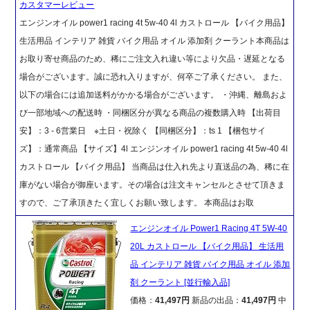
カスタマーレビュー
エンジンオイル power1 racing 4t 5w-40 4l カストロール 【バイク用品】
生活用品 インテリア 雑貨 バイク用品 オイル 添加剤 クーラント本商品は
お取り寄せ商品のため、稀にご注文入れ違い等により欠品・遅延となる
場合がございます。誠に恐れ入りますが、何卒ご了承ください。 また、
以下の場合には追加送料がかかる場合がございます。 ・沖縄、離島およ
び一部地域への配送時 ・同梱区分が異なる商品の複数購入時 【出荷目
安】：3 - 6営業日 ※土日・祝除く 【同梱区分】：ts 1 【梱包サイ
ズ】：通常商品 【サイズ】4l エンジンオイル power1 racing 4t 5w-40 4l
カストロール 【バイク用品】 当商品は仕入れ先より直送品の為、稀に在
庫がない場合が御座います。その場合は注文キャンセルとさせて頂きま
すので、ご了承頂きたく宜しくお願い致します。 本商品はお取
エンジンオイル Power1 Racing 4T 5W-40
20L カストロール 【バイク用品】 生活用
品 インテリア 雑貨 バイク用品 オイル 添加
剤 クーラント [並行輸入品]
価格：
41,497円
新品の出品：
41,497円
中