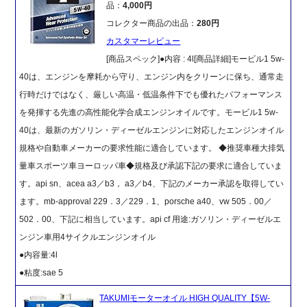
品：
4,000円
コレクター商品の出品：
280円
カスタマーレビュー
[商品スペック]●内容 : 4l[商品詳細]モービル1 5w-
40は、エンジンを摩耗から守り、エンジン内をクリーンに保ち、通常走
行時だけではなく、厳しい高温・低温条件下でも優れたパフォーマンス
を発揮する先進の高性能化学合成エンジンオイルです。モービル1 5w-
40は、最新のガソリン・ディーゼルエンジンに対応したエンジンオイル
規格や自動車メーカーの要求性能に適合しています。 ◆推奨車種大排気
量車スポーツ車ヨーロッパ車◆規格及び承認下記の要求に適合していま
す。api sn、acea a3／b3， a3／b4、下記のメーカー承認を取得してい
ます。mb-approval 229．3／229．1、porsche a40、vw 505．00／
502．00、下記に相当しています。api cf 用途:ガソリン・ディーゼルエ
ンジン車用4サイクルエンジンオイル
●内容量:4l
●粘度:sae 5
TAKUMIモーターオイル HIGH QUALITY【5W-